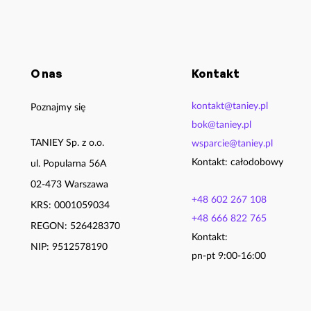
O nas
Kontakt
kontakt@taniey.pl
Poznajmy się
bok@taniey.pl
TANIEY Sp. z o.o.
wsparcie@taniey.pl
Kontakt: całodobowy
ul. Popularna 56A
02-473 Warszawa
+48 602 267 108
KRS: 0001059034
+48 666 822 765
REGON: 526428370
Kontakt:
NIP: 9512578190
pn-pt 9:00-16:00