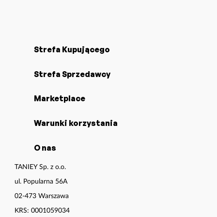
Strefa dla
Strefa dla
kupujących
sprzedawców
Strefa Kupującego
Strefa Sprzedawcy
Marketplace
Warunki korzystania
O nas
TANIEY Sp. z o.o.
ul. Popularna 56A
02-473 Warszawa
KRS: 0001059034