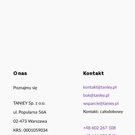
O nas
Kontakt
kontakt@taniey.pl
Poznajmy się
bok@taniey.pl
TANIEY Sp. z o.o.
wsparcie@taniey.pl
Kontakt: całodobowy
ul. Popularna 56A
02-473 Warszawa
+48 602 267 108
KRS: 0001059034